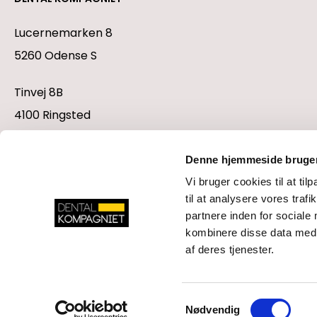
Lucernemarken 8
5260 Odense S
Tinvej 8B
4100 Ringsted
CVR-nr. 35979646
Denne hjemmeside bruger
+45 70 70 77 70
Vi bruger cookies til at til
mail@dentalkompagniet.dk
til at analysere vores tra
partnere inden for sociale
LinkedIn
Facebook
YouTube
Instagram
kombinere disse data med a
af deres tjenester.
Samtykkevalg
Nødvendig