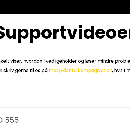
Supportvideoe
elt viser, hvordan I vedligeholder og løser mindre probl
 skriv gerne til os på
mail@dentalkompagniet.dk
, hvis I
DAC Universal S: Check & Clean
D 555