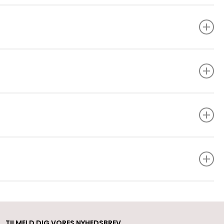
Sådan bruges MD 555 rengøringsmiddel
Fjern pulverrester fra AIRFLOW® håndstykker med
Easyclean
Surgic Pro 2 reprocessering
Se hvordan du installerer din
AIRFLOW®
PROPHYLAXIS MASTER
TILMELD DIG VORES NYHEDSBREV