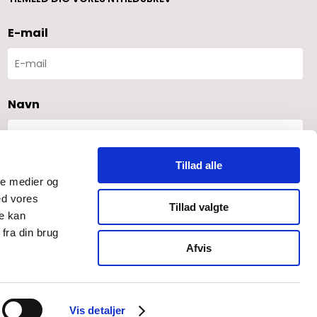
E-mail
Navn
Tillad alle
Klinik
ale medier og
ed vores
Tillad valgte
re kan
fra din brug
Jeg accepterer
Afvis
Tilmeld
Vis detaljer