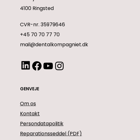
4100 Ringsted
CVR-nr. 35979646
+45 70 70 77 70
mail@dentalkompagniet.dk
LinkedIn
Facebook
YouTube
Instagram
GENVEJE
Om os
Kontakt
Persondatapolitik
Reparationsseddel (PDF)