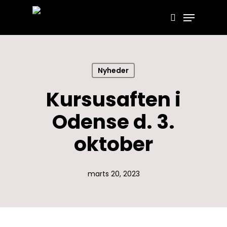
Skip
Menu
search
to
main
content
Nyheder
Kursusaften i
Odense d. 3.
oktober
marts 20, 2023