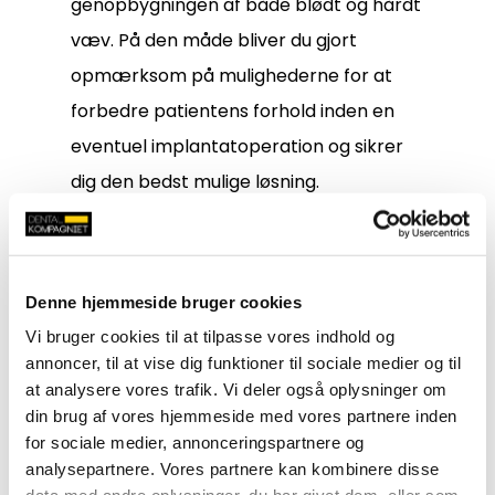
genopbygningen af både blødt og hårdt
væv. På den måde bliver du gjort
opmærksom på mulighederne for at
forbedre patientens forhold inden en
eventuel implantatoperation og sikrer
dig den bedst mulige løsning.
Ydermere får du også information om
produkter, der kan garantere, at dit
implantat er ordentligt osseointegreret,
Denne hjemmeside bruger cookies
inden dette belastes.
Vi bruger cookies til at tilpasse vores indhold og
annoncer, til at vise dig funktioner til sociale medier og til
19.30-20.00:
Dental Kompagniet
at analysere vores trafik. Vi deler også oplysninger om
din brug af vores hjemmeside med vores partnere inden
informerer om de produkter og servicer,
for sociale medier, annonceringspartnere og
som de tilbyder tandklinikker i hele
analysepartnere. Vores partnere kan kombinere disse
landet. De sætter særligt fokus på