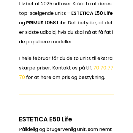
I løbet af 2025 udfaser KaVo to at deres
top-sælgende units –
ESTETICA E50 Life
og
PRIMUS 1058 Life
. Det betyder, at det
er sidste udkald, hvis du skal nå at få fat i
de populære modeller.
I hele februar får du de to units til ekstra
skarpe priser. Kontakt os på tlf.
70 70 77
70
for at høre om pris og bestykning.
ESTETICA E50 Life
Pålidelig og brugervenlig unit, som nemt