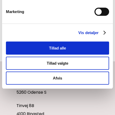
For en merpris kan du opgradere
Marketing
unitten, f.eks. med et 4. instrument.
Vis detaljer
Tillad alle
Tillad valgte
DENTAL KOMPAGNIET
Afvis
Lucernemarken 8
5260 Odense S
Tinvej 8B
4100 Ringsted