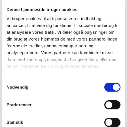
optimal til skiftende arbejdsstillinger.
Denne hjemmeside bruger cookies
Vi bruger cookies til at tilpasse vores indhold og
Kun:
159.000,00 DKK
annoncer, til at vise dig funktioner til sociale medier og til
at analysere vores trafik. Vi deler også oplysninger om
din brug af vores hjemmeside med vores partnere inden
Prisen gælder kun i februar for en
for sociale medier, annonceringspartnere og
standard bestykning:
analysepartnere. Vores partnere kan kombinere disse
S-bord m. 5 instrumentholdere og 3
data med andre oplysninger, du har givet dem, eller som
de har indsamlet fra din brug af deres tjenester.
instrumenter:
3F-sprøjte
Samtykkevalg
INTRA LUX KL701 mikromotor
Nødvendig
MULTIflex kobling 465 LED
MAIA LED lampe
Præferencer
Eksternt vådsug
Vandblok
Statistik