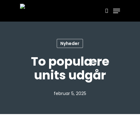
Skip
Menu
search
to
main
content
Nyheder
To populære
units udgår
februar 5, 2025